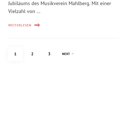
Jubiläums des Musikverein Mahlberg. Mit einer
Vielzahl von …
WEITERLESEN
Seitennummerierung
PAGE
PAGE
PAGE
1
2
3
NEXT
der
Beiträge