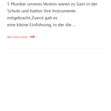
Herzlichen Glückwunsch der
Musikkapelle Grafenhausen!
BY
MVM
16. JUNI 2024
Heute haben wir der Musikkapelle
Grafenhausen musikalisch zum 200jährigen
Jubiläum gratuliert. Nach einem
Sternmarsch zum Festgelände haben wir
zusammen mit den Musikern aus 5 weiteren
Orchestern den Marsch „Wien bleibt Wien“, die
Europahymne „Freude
schöner Götterfunken“ sowie
das „Badnerland“ angestimmt. Für Musiker …
WEITERLESEN