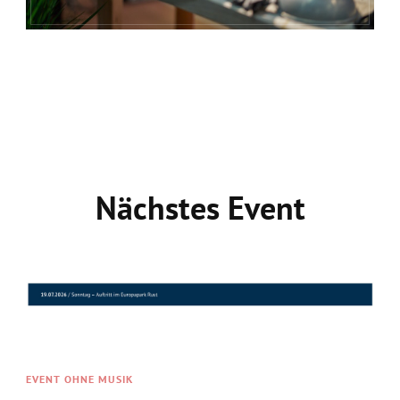
Nächstes Event
EVENT OHNE MUSIK
Altpapiersammlung bei
schönstem Frühlingswetter
BY
MVM
12. APRIL 2025