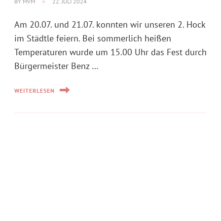
Eine Musikstunde der besonderen Art erlebten die
beiden dritten Klassen der Grundschule Mahlberg:
5 Musiker unseres Vereins waren zu Gast in der
Schule und hatten ihre Instrumente
mitgebracht.Zuerst gab es
eine kleine Einführung, in der die …
WEITERLESEN
EVENT MIT BEGLEITMUSIK
JuKa unterhält die Bewohner
des Pflegeheims