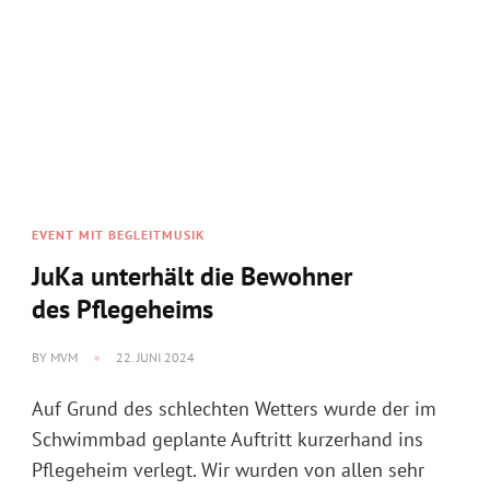
EVENT MIT BEGLEITMUSIK
Feierabendhock
BY
MVM
11. JUNI 2024
Es war ein wunderschöner Abend am
Feuerwehrhaus in Mahlberg. Der Feierabendhock,
der in Kooperation mit der Freiwilligen Feuerwehr
durchgeführt wurde, war sehr gut besucht. Die …
WEITERLESEN