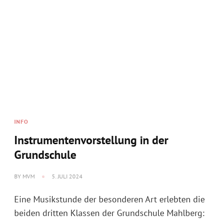
BY
MVM
22. JUNI 2024
Auf Grund des schlechten Wetters wurde der im
Schwimmbad geplante Auftritt kurzerhand ins
Pflegeheim verlegt. Wir wurden von allen sehr
nett und
herzlich empfangen und hatten mit den Bewohnern 
und dankbare Zuhörer. Es war eine schöne
Gelegenheit, unser …
WEITERLESEN
EVENT MIT BEGLEITMUSIK