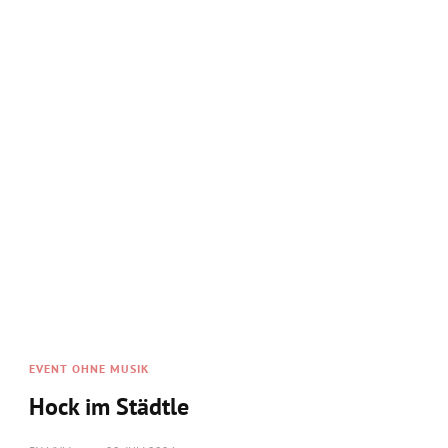
Am 20.07. und 21.07. konnten wir unseren 2. Hock
im Städtle feiern. Bei sommerlich heißen
Temperaturen wurde um 15.00 Uhr das Fest durch
Bürgermeister Benz …
WEITERLESEN
INFO
Instrumentenvorstellung in der
Grundschule
BY
MVM
5. JULI 2024