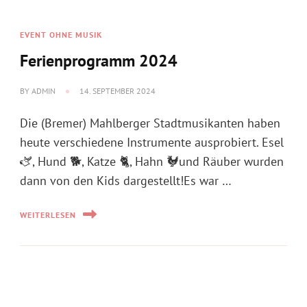
BY
ADMIN
14. SEPTEMBER 2024
Die (Bremer) Mahlberger Stadtmusikanten haben
heute verschiedene Instrumente ausprobiert. Esel
🫏, Hund 🐕, Katze 🐈, Hahn 🐓und Räuber wurden
dann von den Kids dargestellt!Es war …
WEITERLESEN
EVENT ALS KONZERT
Musikhock in Oberhausen
BY
MVM
8. SEPTEMBER 2024