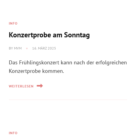
BY
MVM
16. MÄRZ 2025
Das Frühlingskonzert kann nach der erfolgreichen
Konzertprobe kommen.
WEITERLESEN
INFO
Mitgliederversammlung 2025
BY
MVM
13. FEBRUAR 2025
Ein fester Termin im Kalender des Musikvereins